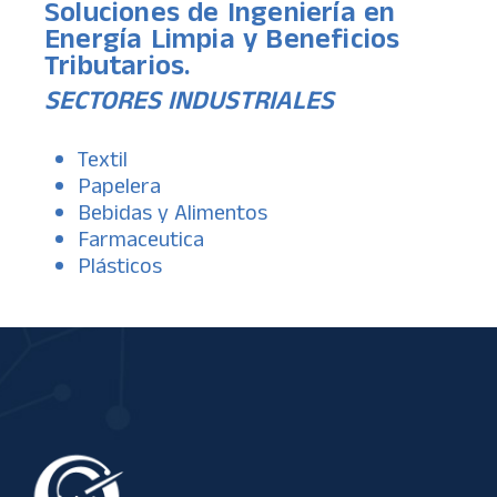
Soluciones de Ingeniería en
Energía
Limpia y Beneficios
Tributarios.
SECTORES INDUSTRIALES
Textil
Papelera
Bebidas y Alimentos
Farmaceutica
Plásticos