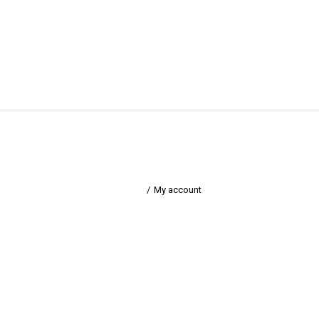
My account
Home
My account