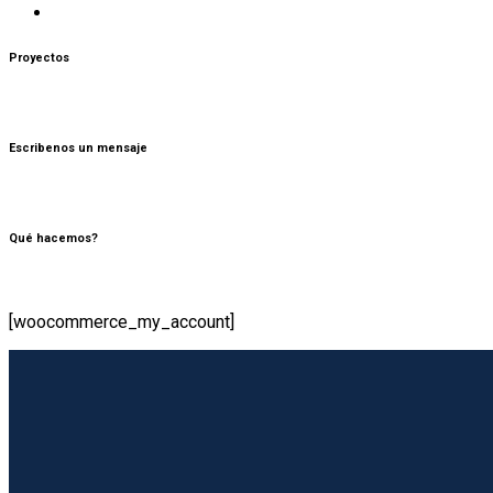
Contacto
Proyectos
alejandro@sunriseenergy.com.co
Escribenos un mensaje
Contáctanos
Qué hacemos?
Nuestros servicios
[woocommerce_my_account]